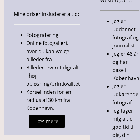
Westergaard.
Mine priser inkluderer altid:
Jeg er
uddannet
Fotografering
fotograf og
Online fotogalleri,
journalist
hvor du kan vælge
Jeg er 48 år
billeder fra
og har
Billeder leveret digitalt
base i
i høj
København
opløsning/printkvalitet
Jeg er
Kørsel inden for en
udkørende
radius af 30 km fra
fotograf
København.
Jeg tager
mig altid
Læs mere
god tid til
dig, din